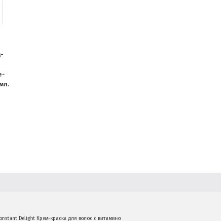
м-
е-
мл.
onstant Delight Крем-краска для волос с витамином С 1/1 Иссяня-черный натуральный 100 