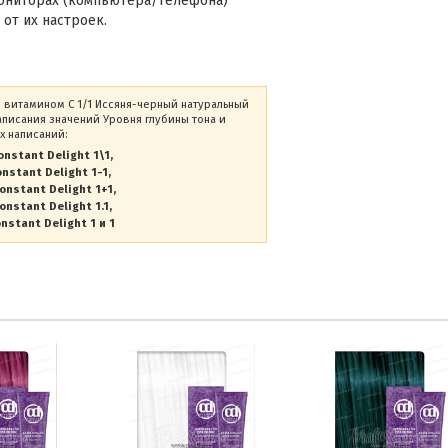
мониторах (компьютера/телефона)
 от их настроек.
 с витамином С 1/1 Иссяня-черный натуральный
аписания значений Уровня глубины тона и
х написаний:
onstant Delight 1\1
nstant Delight 1-1
onstant Delight 1+1
onstant Delight 1.1
nstant Delight 1 и 1