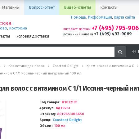
Магазины
Вопрос-ответ
Видео-ответы
Контакты
Помощь
,
Информация
,
Карта сайта
сква
+7 (495) 795-90
,
ново
Кострома
интернет-магазин
+7 (499) 493-9069
розничный магазин
такты
Условия доставки
а
Косметика для волос
Constant Delight
Крем-краска с витамином С
тамином С 1/1 Иссяня-черный натуральный 100 мл.
 для волос с витамином С 1/1 Иссяня-черный на
Код товара
П1022191
Артикул
КД19261
Штриход
8019653016650
Бренд
Constant Delight
Объем
100 мл