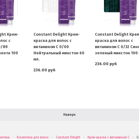
ght Крем-
Constant Delight Крем-
Constant Delight Кре
лос с
краска для волос с
краска для волос с
0/89
витамином С 0/00
витамином С 0/32 Син
ента 100
Нейтральный микстон 60
зеленый микстон 100 
мл.
236.00 руб
236.00 руб
Наверх
метика
Косметика для волос
Constant Delight
Крем-краска с витамином С
C
.
.
.
.