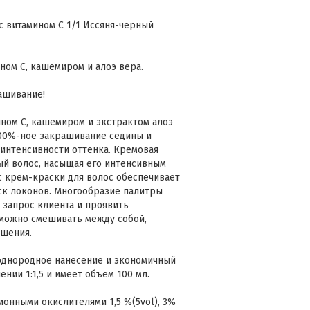
 с витамином С 1/1 Иссяня-черный
ном С, кашемиром и алоэ вера.
ашивание!
ном С, кашемиром и экстрактом алоэ
 100%-ное закрашивание седины и
интенсивности оттенка. Кремовая
ый волос, насыщая его интенсивным
с крем-краски для волос обеспечивает
ск локонов. Многообразие палитры
 запрос клиента и проявить
 можно смешивать между собой,
ешения.
 однородное нанесение и экономичный
нии 1:1,5 и имеет объем 100 мл.
ионными окислителями 1,5 %(5vol), 3%