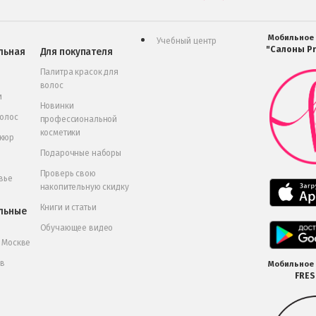
Мобильное
Учебный центр
"Салоны Pr
льная
Для покупателя
Палитра красок для
волос
и
Новинки
волос
профессиональной
косметики
икюр
Подарочные наборы
Проверь свою
вье
накопительную скидку
Книги и статьи
льные
Обучающее видео
в Москве
 в
Мобильное
FRE