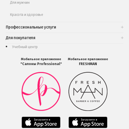
Для мужчин
Красота и здоровье
Профессиональные услуги
Для покупателя
Учебный центр
Мобильное приложение
Мобильное приложение
"Салоны Professional"
FRESHMAN
Мобильное
Мобильное
приложение
приложение
Салоны
FRESHMAN
Professional
в
загрузить
Google
в
Play
Google
Play
Мобильное
Мобильное
приложение
приложение