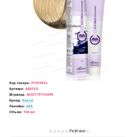
Код товара
П1019834
Артикул
AAA10.0
Штриход
8032779756095
Бренд
Kaaral
Линейка
AAA
Объем
100 мл
Рейтинг
( 0 )