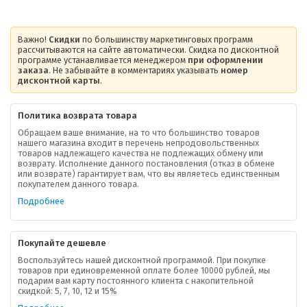
Важно!
Скидки
по большинству маркетинговых программ
рассчитываются на сайте автоматически. Скидка по дисконтной
программе устанавливается менеджером
при оформлении
заказа
. Не забывайте в комментариях указывать
номер
дисконтной карты
.
Политика возврата товара
Обращаем ваше внимание, на то что большинство товаров
нашего магазина входит в перечень непродовольственных
товаров надлежащего качества не подлежащих обмену или
возврату. Исполнение данного постановления (отказ в обмене
О компании
или возврате) гарантирует вам, что вы являетесь единственным
покупателем данного товара.
Ваша скидка
Подробнее
Контактная информация
Покупайте дешевле
Доставка
Воспользуйтесь нашей дисконтной программой. При покупке
товаров при единовременной оплате более 10000 рублей, мы
подарим вам карту постоянного клиента с накопительной
В помощь покупателю
скидкой: 5, 7, 10, 12 и 15%