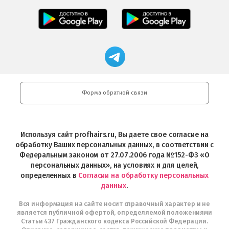
Салоны
Freshman
Professional
Мобильное
загрузить
Мобильное
загрузить
приложение
в
приложение
в
Салоны
App
FRESHMAN
App
Professional
Store
в
Магазин
Store
загрузить
Google
профессиональной
в
Play
косметики
Google
Professional
Play
и
Форма обратной связи
Интернет-
магазин
Profhairs.ru
в
Используя сайт profhairs.ru, Вы даете свое согласие на
Telegram
обработку Ваших персональных данных, в соответствии с
Федеральным законом от 27.07.2006 года №152-ФЗ «О
персональных данных», на условиях и для целей,
определенных в
Согласии на обработку персональных
данных
.
Вся информация на сайте носит справочный характер и не
является публичной офертой, определяемой положениями
Статьи 437 Гражданского кодекса Российской Федерации.