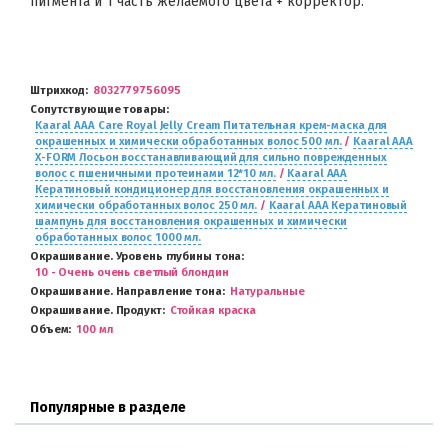
пигмента и 1 часть желаемого цвета + корректор.
Штрихкод
8032779756095
Сопутствующие товары
Kaaral AAA Care Royal Jelly Cream Питательная крем-маска для
окрашенных и химически обработанных волос 500 мл.
/
Kaaral AAA
X-FORM Лосьон восстанавливающий для сильно поврежденных
волос с пшеничными протеинами 12*10 мл.
/
Kaaral AAA
Кератиновый кондиционер для восстановления окрашенных и
химически обработанных волос 250 мл.
/
Kaaral AAA Кератиновый
шампунь для восстановления окрашенных и химически
обработанных волос 1000 мл.
Окрашивание. Уровень глубины тона
10 - Очень очень светлый блондин
Окрашивание. Направление тона
Натуральные
Окрашивание. Продукт
Стойкая краска
Объем
100 мл
Популярные в разделе