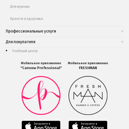
Для мужчин
Красота и здоровье
Профессиональные услуги
Для покупателя
Учебный центр
Мобильное приложение
Мобильное приложение
"Салоны Professional"
FRESHMAN
Мобильное
Мобильное
приложение
приложение
Салоны
FRESHMAN
Professional
в
загрузить
Google
в
Play
Google
Play
Мобильное
Мобильное