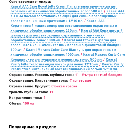
Сопутствующие товары
Kaaral AAA Care Royal Jelly Cream Питательная крем-маска для
окрашенных и химически обработанных волос 500 мл.
/
Kaaral AAA
X-FORM Лосьон восстанавливающий для сильно поврежденных
волос с пшеничными протеинами 12*10 мл.
/
Kaaral AAA
Кератиновый кондиционер для восстановления окрашенных и
химически обработанных волос 250 мл.
/
Kaaral AAA Кератиновый
шампунь для восстановления окрашенных и химически
обработанных волос 1000 мл.
/
Kaaral AAA Стойкая краска для
волос 10.12 Очень-очень светлый пепельно-фиолетовый блондин
100 мл.
/
Kaaral Maraes Color Care Шампунь для окрашенных и
химически обработанных волос 1000 мл.
/
Kaaral Maraes Curly Care
Кондиционер для кудрявых и волнистых волос 500 мл.
/
Kaaral
Purify Filler Уплотняющий лосьон для волос 12*10мл.
/
Kaaral Purify
Restructure Интенсивный восстанавливающий лосьон 12*10 мл.
Окрашивание. Уровень глубины тона
11 - Ультра светлый блондин
Окрашивание. Направление тона
Фиолетовые
Окрашивание. Продукт
Стойкая краска
Уровень глубины тона
11
Направление тона
2
Объем
100 мл
Популярные в разделе