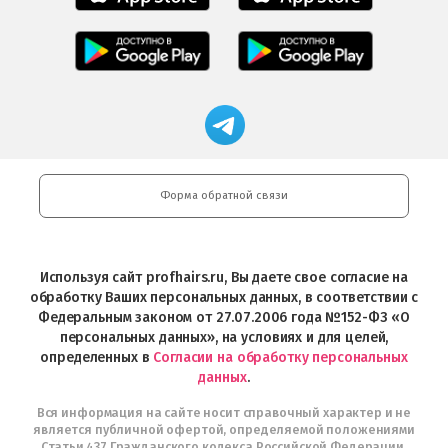
приложение
приложение
Салоны
Freshman
Professional
Мобильное
загрузить
Мобильное
загрузить
приложение
в
приложение
в
Салоны
App
FRESHMAN
App
Professional
Store
в
Магазин
Store
загрузить
Google
профессиональной
в
Play
косметики
Google
Professional
Play
и
Форма обратной связи
Интернет-
магазин
Profhairs.ru
в
Используя сайт profhairs.ru, Вы даете свое согласие на
Telegram
обработку Ваших персональных данных, в соответствии с
Федеральным законом от 27.07.2006 года №152-ФЗ «О
персональных данных», на условиях и для целей,
определенных в
Согласии на обработку персональных
данных
.
Вся информация на сайте носит справочный характер и не
является публичной офертой, определяемой положениями
Статьи 437 Гражданского кодекса Российской Федерации.