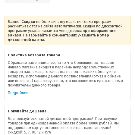
Важно!
Скидки
по большинству маркетинговых программ
рассчитываются на сайте автоматически. Скидка по дисконтной
программе устанавливается менеджером
при оформлении
заказа
. Не забывайте в комментариях указывать
номер
дисконтной карты
.
Политика возврата товара
Обращаем ваше внимание, на то что большинство товаров
нашего магазина входит в перечень непродовольственных
товаров надлежащего качества не подлежащих обмену или
возврату. Исполнение данного постановления (отказ в обмене
О компании
или возврате) гарантирует вам, что вы являетесь единственным
покупателем данного товара.
Ваша скидка
Подробнее
Контактная информация
Покупайте дешевле
Доставка
Воспользуйтесь нашей дисконтной программой. При покупке
товаров при единовременной оплате более 10000 рублей, мы
подарим вам карту постоянного клиента с накопительной
В помощь покупателю
скидкой: 5, 7, 10, 12 и 15%