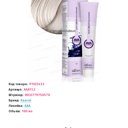
Код товара
П1022452
Артикул
AAA11.2
Штриход
8032779756576
Бренд
Kaaral
Линейка
AAA
Объем
100 мл