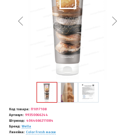
Код товара
П1017108
Артикул
99350066244
Штриход
4064666211084
Бренд
Wella
Линейка
Color Fresh маски