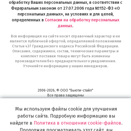
Telegram
обработку Ваших персональных данных, в соответствии с
Федеральным законом от 27.07.2006 года №152-ФЗ «О
персональных данных», на условиях и для целей,
определенных в
Согласии на обработку персональных
данных
.
Вся информация на сайте носит справочный характер и не
является публичной офертой, определяемой положениями
Статьи 437 Гражданского кодекса Российской Федерации.
Описание, содержимое, состав, технические параметры и
комплект поставки товара могут быть изменены
производителем без предварительного уведомления.
Уточняйте информацию у наших менеджеров.
2006-2026, © ООО "Бьюти-стайл"
Все права защищены
www.profhairs.ru
Широкий выбор инструментов, аксессуаров и принадлежностей для
Мы используем файлы cookie для улучшения
воплощения
работы сайта. Подробную информацию вы
самых изысканных и необычных идей по созданию Вашего образа и стиля.
найдете в
Политика в отношении cookie-файлов
.
Продолжая просматривать этот сайт, вы