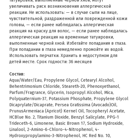
татуировки, выполненные черной хной, могут
увеличивать риск возникновения аллергической
реакции. Не использовать: — в случае сыпи на лице,
чувствительной, раздраженной или поврежденной кожи
головы, — если ранее наблюдалась аллергическая
реакция на краску для волос, — если ранее наблюдалась
аллергическая реакция на временные татуировки,
выполненные черной хной. Избегайте попадания в глаза.
При попадании в глаза немедленно промойте их водой.
Использовать перчатки. Хранить в недоступном для
детей месте. Срок годности: 36 месяцев
Состав:
Aqua/Water/Eau, Propylene Glycol, Cetearyl Alcohol,
Behentrimonium Chloride, Steareth-20, Phenoxyethanol,
Parfum/Fragrance, Glycerin, Isopropyl Alcohol, Mica,
Polyquaternium-37, Potassium Phosphate, Propylene Glycol
Dicaprylate/Dicaprate, Persea Gratissima (Avocado)Oil,
PrunusArmeniaca (Apricot) Kernel Oil, Tocopheryl Acetate,
HCBlue No. 2, Titanium Dioxide, Benzyl Salicylate, PPG-1
Trideceth-6, Limonene, Basic Brown 17, Sodium Hydroxide,
Linalool, 2-Amino-6-Chloro-4-Nitrophenol, 4-
Hydroxypropylamino-3-Nitrophenol, HC Red No. 10,