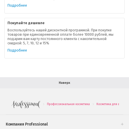
Ваша скидка
Подробнее
Контактная информация
Покупайте дешевле
Доставка
Воспользуйтесь нашей дисконтной программой. При покупке
товаров при единовременной оплате более 10000 рублей, мы
подарим вам карту постоянного клиента с накопительной
В помощь покупателю
скидкой: 5, 7, 10, 12 и 15%
Подробнее
Форма обратной связи
Как купить
Салон красоты в Москве
Вакансии
Палитра красок для волос
Наверх
Салоны красоты в Иваново
Новинки профессиональной косметики
Профессиональная косметика
Косметика для волос
.
.
Подарочные наборы
Проверь свою накопительную скидку
Компания Professional