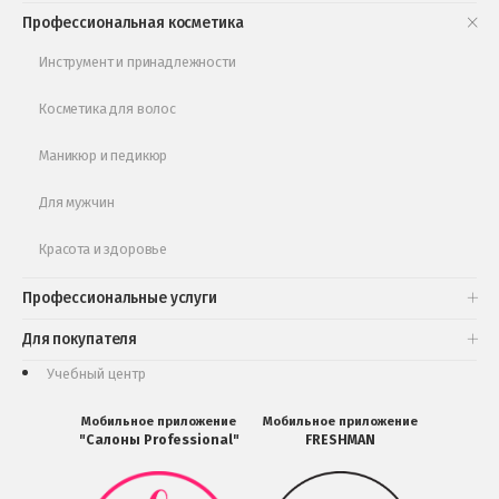
Книги и статьи
Профессиональная косметика
Обучающее видео
Инструмент и принадлежности
Косметика для волос
Маникюр и педикюр
Для мужчин
Красота и здоровье
Профессиональные услуги
Для покупателя
Учебный центр
Мобильное приложение
Мобильное приложение
"Салоны Professional"
FRESHMAN
Мобильное
Мобильное
приложение
приложение